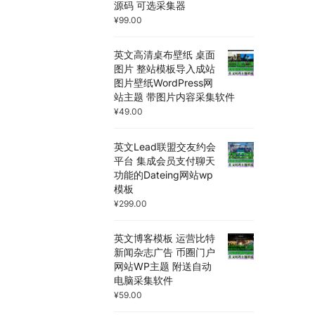
源码 可选采集器
¥
99.00
英文高清桌布壁纸 桌面
图片 整站模板导入成站
图片壁纸WordPress网
站主题 带图片内容采集软件
¥
49.00
英文Lead联盟交友约会
平台 集成会员支付聊天
功能的Dateing网站wp
模板
¥
299.00
英文博客模板 运营比特
新闻杂志广告 币圈门户
网站WP主题 附送自动
电脑采集软件
¥
59.00