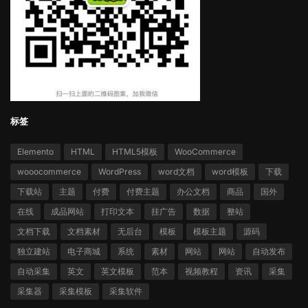
标签
Elemento
HTML
HTML5模板
WooCommerce
wooocommerce
WordPress
word文档
word模板
下载
下载站
主题
付费
付费主题
办公文档
商品
国外
在线
成品网站
打印文本
挂广告
数据
整站
文档下载
文档素材
无后台
模板
模板主题
源码
独立建站
电子商城
系统
素材
网站
网站
自动发布
自动采集
英文
英文模板
范本
视频教程
资讯
采集
采集器
采集模板
采集软件