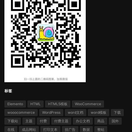
标签
Elemento
HTML
HTML5模板
WooCommerce
wooocommerce
WordPress
word文档
word模板
下载
下载站
主题
付费
付费主题
办公文档
商品
国外
在线
成品网站
打印文本
挂广告
数据
整站