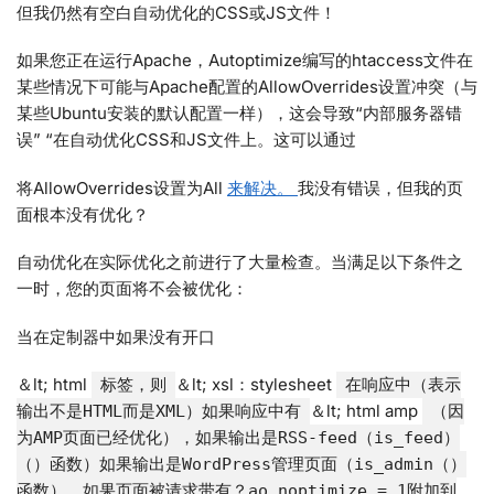
但我仍然有空白自动优化的CSS或JS文件！
如果您正在运行Apache，Autoptimize编写的htaccess文件在
某些​​情况下可能与Apache配置的AllowOverrides设置冲突（与
某些Ubuntu安装的默认配置一样），这会导致“内部服务器错
误” “在自动优化CSS和JS文件上。这可以通过
将AllowOverrides设置为All
来解决。
我没有错误，但我的页
面根本没有优化？
自动优化在实际优化之前进行了大量检查。当满足以下条件之
一时，您的页面将不会被优化：
当在定制器中如果没有开口
＆lt; html
＆lt; xsl：stylesheet
标签，则
在响应中（表示
＆lt; html amp
输出不是HTML而是XML）如果响应中有
（因
为AMP页面已经优化），如果输出是RSS-feed（is_feed）
（）函数）如果输出是WordPress管理页面（is_admin（）
函数），如果页面被请求带有？ao_noptimize = 1附加到