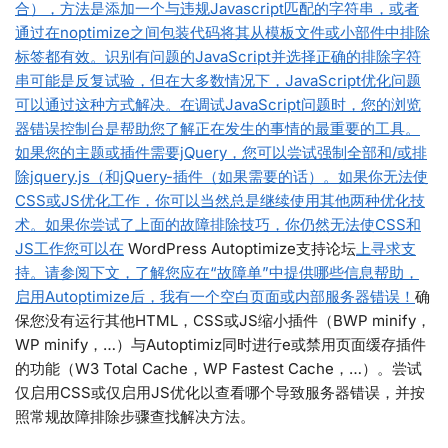
合），方法是添加一个与违规Javascript匹配的字符串，或者
通过在noptimize之间包装代码将其从模板文件或小部件中排除
标签都有效。识别有问题的JavaScript并选择正确的排除字符
串可能是反复试验，但在大多数情况下，JavaScript优化问题
可以通过这种方式解决。在调试JavaScript问题时，您的浏览
器错误控制台是帮助您了解正在发生的事情的最重要的工具。
如果您的主题或插件需要jQuery，您可以尝试强制全部和/或排
除jquery.js（和jQuery-插件（如果需要的话）。如果你无法使
CSS或JS优化工作，你可以当然总是继续使用其他两种优化技
术。如果你尝试了上面的故障排除技巧，你仍然无法使CSS和
JS工作您可以在
WordPress Autoptimize支持论坛
上寻求支
持。请参阅下文，了解您应在“故障单”中提供哪些信息帮助，
启用Autoptimize后，我有一个空白页面或内部服务器错误！
确
保您没有运行其他HTML，CSS或JS缩小插件（BWP minify，
WP minify，…）与Autoptimiz同时进行e或禁用页面缓存插件
的功能（W3 Total Cache，WP Fastest Cache，…）。尝试
仅启用CSS或仅启用JS优化以查看哪个导致服务器错误，并按
照常规故障排除步骤查找解决方法。