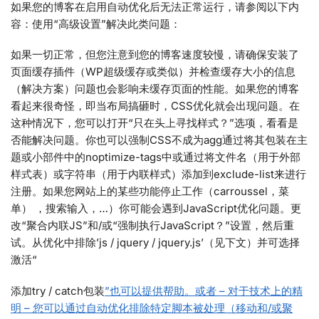
如果您的博客在启用自动优化后无法正常运行，请参阅以下内
容：使用“高级设置”解决此类问题：
如果一切正常，但您注意到您的博客速度较慢，请确保安装了
页面缓存插件（WP超级缓存或类似）并检查缓存大小的信息
（解决方案）问题也会影响未缓存页面的性能。如果您的博客
看起来很奇怪，即当布局搞砸时，CSS优化就会出现问题。在
这种情况下，您可以打开“只在头上寻找样式？”选项，看看是
否能解决问题。你也可以强制CSS不成为agg通过将其包装在主
题或小部件中的noptimize-tags中或通过将文件名（用于外部
样式表）或字符串（用于内联样式）添加到exclude-list来进行
注册。如果您网站上的某些功能停止工作（carroussel，菜
单） ，搜索输入，…）你可能会遇到JavaScript优化问题。更
改“聚合内联JS”和/或“强制执行JavaScript？”设置，然后重
试。从优化中排除’js / jquery / jquery.js’（见下文）并可选择
激活“
添加try / catch包装
”也可以提供帮助。或者 – 对于技术上的精
明 – 您可以通过自动优化排除特定脚本被处理（移动和/或聚