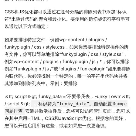
CSS和JS优化都可以通过在逗号分隔的排除列表中添加“标识
符”来跳过代码的聚合和最小化。要使用的确切标识符字符串可
以通过以下方式确定：
如果要排除特定文件，例如wp-content / plugins /
funkyplugin / css / style.css，如果你想要排除特定插件的所
有文件，你可以简单地排除“funkyplugin / css / style.css”，
例如wp-content / plugins / funkyplugin / js / *，你可以排除
例如“funkyplugin / js /”或“plugins / funkyplugin”如果要排除
内联代码，你必须找到一个特定的，唯一的字符串代码块并将
其添加到排除列表中。示例：要排除
＆lt; script＆gt; funky_data =’不要带我去，Funky Town’＆lt;
/ script＆gt;
，标识符为“funky_data”。自动配置＆amp;
安装并激活插件后，您将可以访问管理页面，您可以
问题排查
在其中启用HTML，CSS和JavaScript优化。根据您的喜好，
您可以开始启用所有这些，或者如果您一次更谨慎。