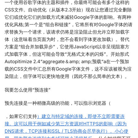
一个使用谷歌字体的主题和插件，你最终可能会有多个这样的
CSS文件。自动优化（从版本2.3开始）现在让您通过完全删除
它们或优化它们的加载方式来减轻Google字体的影响。有两种
优化风格;第一个是“组合和链接”，它将所有对Google字体的请
求替换为一个请求，该请求仍将是渲染阻止但允许立即加载字
体（这意味着当页面为时，您不会看到字体更改加载）。替代
方案是“组合并加载异步”，它使用JavaScript以非呈现阻塞方
式加载字体，但这可能会导致“无格式文本的闪烁”。开始形式
Autopitimize 2.4“aggregate＆amp; amp;预载“a在一个预加
载的CSS文件中汇总所有Google字体文件，这不应该被视为渲
染阻止，但字体可以更快地使用（因此不那么简单的文本）。
我要怎么使用“预连接”
预先连接是一种稍微高级的功能，可以指示浏览器（
，如果它们支持
）建立与特定域的连接，即使不立即需要连
接。这可以用于例如减少第三方资源对HTTPS的影响（因为
DNS请求，TCP连接和SSL / TLS协商会尽早执行）。小心使