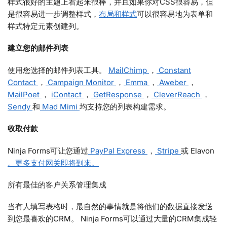
样式很好的主题上看起来很棒，并且如果你对CSS很容易，但
是很容易进一步调整样式，
布局和样式
可以很容易地为表单和
样式特定元素创建列。
建立您的邮件列表
使用您选择的邮件列表工具。
MailChimp
，
Constant
Contact
，
Campaign Monitor
，
Emma
，
Aweber
，
MailPoet
，
iContact
，
GetResponse
，
CleverReach
，
Sendy
和
Mad Mimi
均支持您的列表构建需求。
收取付款
Ninja Forms可让您通过
PayPal Express
，
Stripe
或 Elavon
。更多支付网关即将到来。
所有最佳的客户关系管理集成
当有人填写表格时，最自然的事情就是将他们的数据直接发送
到您最喜欢的CRM。 Ninja Forms可以通过大量的CRM集成轻