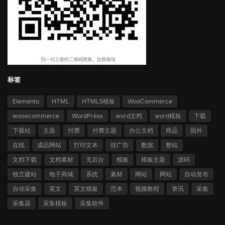
标签
Elemento
HTML
HTML5模板
WooCommerce
wooocommerce
WordPress
word文档
word模板
下载
下载站
主题
付费
付费主题
办公文档
商品
国外
在线
成品网站
打印文本
挂广告
数据
整站
文档下载
文档素材
无后台
模板
模板主题
源码
独立建站
电子商城
系统
素材
网站
网站
自动发布
自动采集
英文
英文模板
范本
视频教程
资讯
采集
采集器
采集模板
采集软件