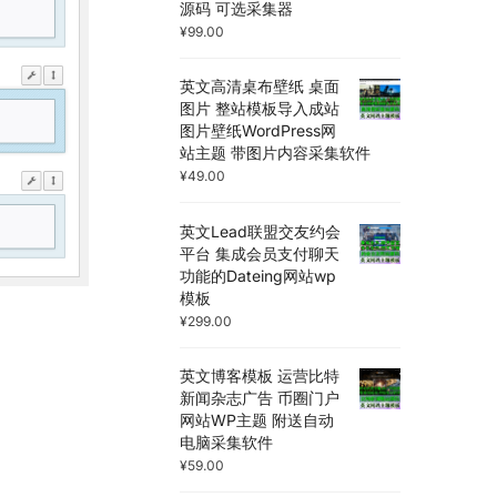
源码 可选采集器
¥
99.00
英文高清桌布壁纸 桌面
图片 整站模板导入成站
图片壁纸WordPress网
站主题 带图片内容采集软件
¥
49.00
英文Lead联盟交友约会
平台 集成会员支付聊天
功能的Dateing网站wp
模板
¥
299.00
英文博客模板 运营比特
新闻杂志广告 币圈门户
网站WP主题 附送自动
电脑采集软件
¥
59.00