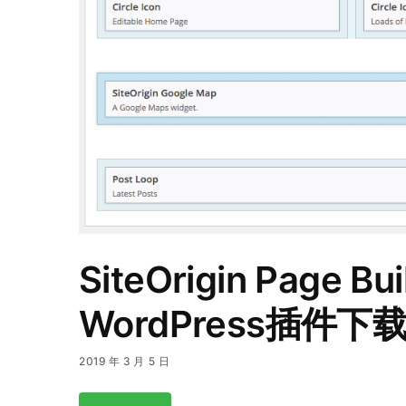
SiteOrigin Page Bui
WordPress插件下
2019 年 3 月 5 日