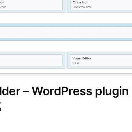
lder – WordPress plugin
载