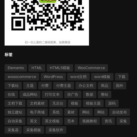
标签
Elemento
HTML
HTML5模板
WooCommerce
wooocommerce
WordPress
word文档
word模板
下载
下载站
主题
付费
付费主题
办公文档
商品
国外
在线
成品网站
打印文本
挂广告
数据
整站
文档下载
文档素材
无后台
模板
模板主题
源码
独立建站
电子商城
系统
素材
网站
网站
自动发布
自动采集
英文
英文模板
范本
视频教程
资讯
采集
采集器
采集模板
采集软件