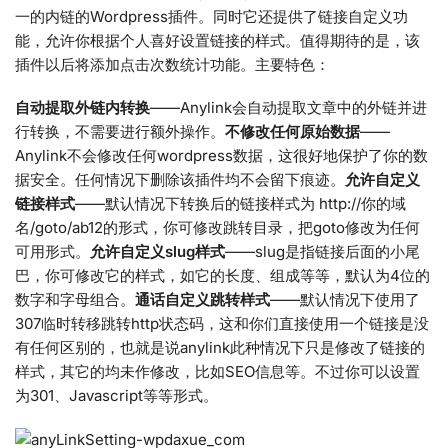
一的内链的Wordpress插件。同时它还提供了链接自定义功
能，允许你根据个人喜好设置链接的样式。值得期待的是，该
插件以后将添加点击次数统计功能。主要特色：
自动提取外链内转换
——Anylink会自动提取文章中的外链并进
行转换，不需要进行额外操作。
不修改任何原始数据
——
Anylink不会修改任何wordpress数据，这很好地保护了你的数
据安全。任何情况下删除该插件均不会留下痕迹。
允许自定义
链接样式
——默认情况下转换后的链接样式为 http://你的域
名/goto/ab12的形式，你可修改跳转目录，把goto修改为任何
可用形式。
允许自定义slug样式
——slug是指链接后面的小尾
巴，你可修改它的样式，如它的长度、组成等等，默认为4位的
数字和字母组合。
通话自定义跳转样式
——默认情况下使用了
307临时转移跳转http状态码，这和你们直接使用一个链接是没
有任何区别的，也就是说anylink此种情况下只是修改了链接的
样式，其它的均未作修改，比如SEO信息等。不过你可以设置
为301、Javascript等等形式。