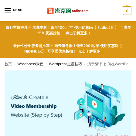
MENU
0
每月主机推荐
老薜主机！低至100元/年 使用优惠码【 tadke25 】 可享受
25% 优惠折扣！
点击了解更多！
最佳性价比服务器推荐
雨云服务器！低至299元/年 使用优惠码【
Njk4NDEx】 可享受优惠折扣！
点击了解更多！
首页
Wordpress教程
Wordpress主题技巧
演示翻译-如何在WordPress中创建视频会员网站
/
/
/