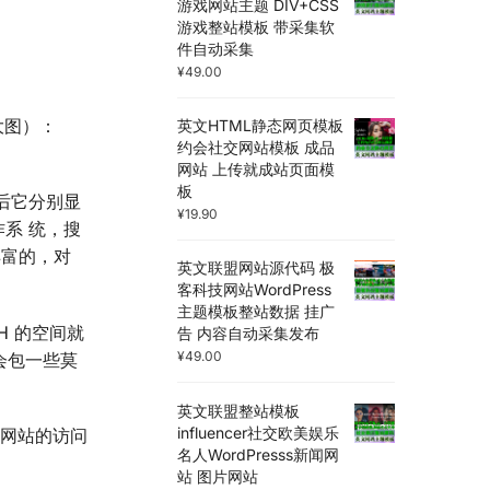
游戏网站主题 DIV+CSS
游戏整站模板 带采集软
件自动采集
¥
49.00
整大图）：
英文HTML静态网页模板
约会社交网站模板 成品
网站 上传就成站页面模
板
后它分别显
¥
19.90
系 统，搜
丰富的，对
英文联盟网站源代码 极
客科技网站WordPress
主题模板整站数据 挂广
H 的空间就
告 内容自动采集发布
¥
49.00
会包一些莫
英文联盟整站模板
influencer社交欧美娱乐
你网站的访问
名人WordPresss新闻网
站 图片网站