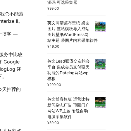
源码 可选采集器
¥
99.00
的，我总不能落
ize II。
英文高清桌布壁纸 桌面
图片 整站模板导入成站
博客 —
图片壁纸WordPress网
站主题 带图片内容采集软件
¥
49.00
的服务中比较
英文Lead联盟交友约会
oogle
平台 集成会员支付聊天
ogLog 还
功能的Dateing网站wp
下。
模板
¥
299.00
今天推荐的
英文博客模板 运营比特
新闻杂志广告 币圈门户
网站WP主题 附送自动
电脑采集软件
¥
59.00
RI 以及浏览