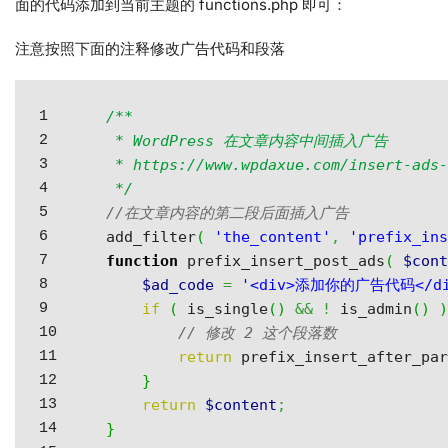
面的代码添加到当前主题的 functions.php 即可：
注意按照下面的注释修改广告代码和段落
1

/**

2

 * WordPress 在文章内容中间插入广告

3

 * https://www.wpdaxue.com/insert-ads-
4

 */
5

//在文章内容的第二段后面插入广告
6

add_filter
(
'the_content'
,
'prefix_in
7

function
 prefix_insert_post_ads
(
$con
8

$ad_code
=
'<div>添加你的广告代码</di
9

if
(
 is_single
(
)
&&
!
 is_admin
(
)
10

// 修改 2 这个段落数
11

return
 prefix_insert_after_pa
12

}
13

return
$content
;
14

}