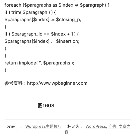
foreach ($paragraphs as $index => $paragraph) {
if ( trim( $paragraph ) ) {
$paragraphs[$index] .= $closing_p;
}
if ( $paragraph_id == $index + 1 ) {
$paragraphs[$index] .= $insertion;
}
}
return implode( ”, $paragraphs );
}
参考资料：http://www.wpbeginner.com
图160S
发表于：
Wordpress主题技巧
标记为：
WordPress
,
广告
,
文章内
容