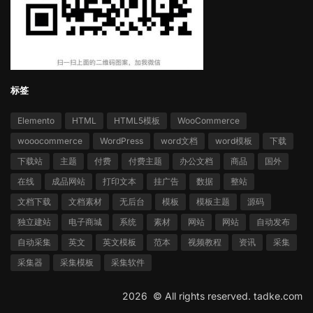
标签
Elemento
HTML
HTML5模板
WooCommerce
wooocommerce
WordPress
word文档
word模板
下载
下载站
主题
付费
付费主题
办公文档
商品
国外
在线
成品网站
打印文本
挂广告
数据
整站
文档下载
文档素材
无后台
模板
模板主题
源码
独立建站
电子商城
系统
素材
网站
网站
自动发布
自动采集
英文
英文模板
范本
视频教程
资讯
采集
采集器
采集模板
采集软件
2026 ©
All rights reserved.
tadke.com