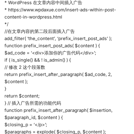
* WordPress 在文章内容中间插入广告
* https://www.wpdaxue.com/insert-ads-within-post-
content-in-wordpress.html
*/
//在文章内容的第二段后面插入广告
add_filter( ‘the_content’, ‘prefix_insert_post_ads’ );
function prefix_insert_post_ads( $content ) {
$ad_code = ‘<div>添加你的广告代码</div>’;
if ( is_single() && ! is_admin() ) {
// 修改 2 这个段落数
return prefix_insert_after_paragraph( $ad_code, 2,
$content );
}
return $content;
} // 插入广告所需的功能代码
function prefix_insert_after_paragraph( $insertion,
$paragraph_id, $content ) {
$closing_p = ‘</p>’;
$paragraphs = explode( $closing_p, $content );