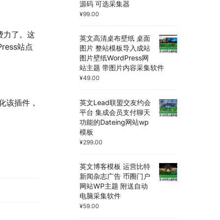
源码 可选采集器
¥
99.00
费力了。这
英文高清桌布壁纸 桌面
ress站点
图片 整站模板导入成站
图片壁纸WordPress网
站主题 带图片内容采集软件
¥
49.00
已汉化该插件，
英文Lead联盟交友约会
平台 集成会员支付聊天
功能的Dateing网站wp
模板
¥
299.00
英文博客模板 运营比特
新闻杂志广告 币圈门户
网站WP主题 附送自动
电脑采集软件
¥
59.00