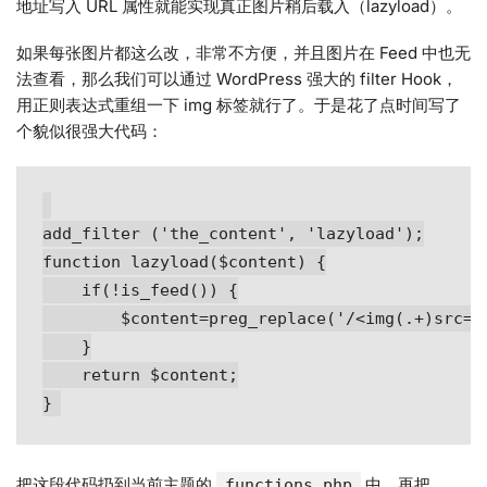
地址写入 URL 属性就能实现真正图片稍后载入（lazyload）。
如果每张图片都这么改，非常不方便，并且图片在 Feed 中也无
法查看，那么我们可以通过 WordPress 强大的 filter Hook，
用正则表达式重组一下 img 标签就行了。于是花了点时间写了
个貌似很强大代码：
add_filter ('the_content', 'lazyload');

function lazyload($content) {

	if(!is_feed()) {

		$content=preg_replace('/<img(.+)src=[\'"]([^\'"]+)[\'"](.*)>/i',"<img\$1data-original=\"\$2\" src=\"loading1.gif\"\$3>\n<noscript>\$0</noscript>",$content);

	}

	return $content;

把这段代码扔到当前主题的
中，再把
functions.php