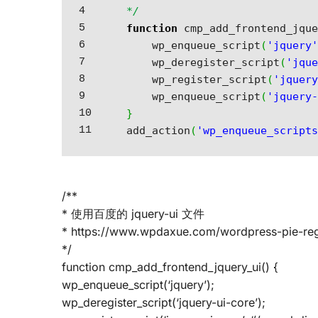
4

*/
5

function
 cmp_add_frontend_jqu
6

	wp_enqueue_script
(
'jquery
7

	wp_deregister_script
(
'jqu
8

	wp_register_script
(
'jquer
9

	wp_enqueue_script
(
'jquery
10

}
add_action
(
'wp_enqueue_script
/**
* 使用百度的 jquery-ui 文件
* https://www.wpdaxue.com/wordpress-pie-regi
*/
function cmp_add_frontend_jquery_ui() {
wp_enqueue_script(‘jquery’);
wp_deregister_script(‘jquery-ui-core’);