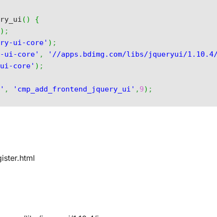
ery_ui
(
)
{
'
)
;
ery-ui-core'
)
;
y-ui-core'
,
'//apps.bdimg.com/libs/jqueryui/1.10.4
-ui-core'
)
;
s'
,
'cmp_add_frontend_jquery_ui'
,
9
)
;
ster.html