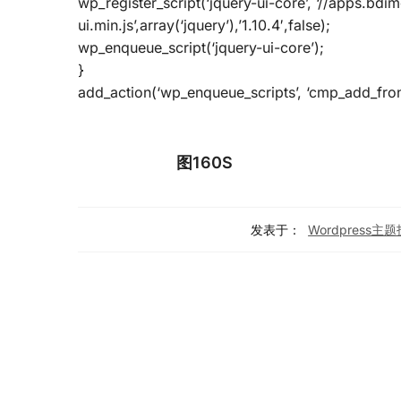
wp_register_script(‘jquery-ui-core’, ‘//apps.bdi
ui.min.js’,array(‘jquery’),’1.10.4′,false);
wp_enqueue_script(‘jquery-ui-core’);
}
add_action(‘wp_enqueue_scripts’, ‘cmp_add_fron
图160S
发表于：
Wordpress主