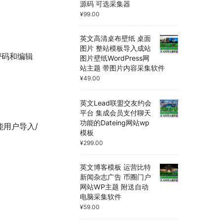
源码 可选采集器
¥
99.00
英文高清桌布壁纸 桌面
图片 整站模板导入成站
回密码和编辑
图片壁纸WordPress网
站主题 带图片内容采集软件
¥
49.00
英文Lead联盟交友约会
平台 集成会员支付聊天
功能的Dateing网站wp
用户导入/
模板
¥
299.00
英文博客模板 运营比特
新闻杂志广告 币圈门户
网站WP主题 附送自动
电脑采集软件
¥
59.00