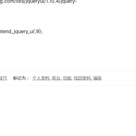
mg.com/libs/jqueryui/1.10.4/jquery-
tend_jquery_ui’,9);
题技巧
标记为：
个人资料
,
前台
,
功能
,
找回密码
,
编辑