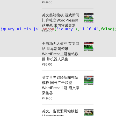
¥
49.00
英文整站模板 游戏新闻
门户社交WordPress网
站主题 带内容采集器
/jquery-ui.min.js'
,
array
(
'jquery'
)
,
'1.10.4'
,
false
)
¥
49.00
全自动无人值守 英文网
站 世界新闻资讯
WordPress主题整站数
据 带机器人采集
¥
86.00
英文世界财经新闻整站
模板 国外广告联盟
WordPress主题 附文章
采集器
¥
49.00
英文广告联盟网站模板