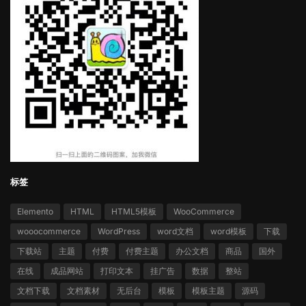
标签
Elemento
HTML
HTML5模板
WooCommerce
wooocommerce
WordPress
word文档
word模板
下载
下载站
主题
付费
付费主题
办公文档
商品
国外
在线
成品网站
打印文本
挂广告
数据
整站
文档下载
文档素材
无后台
模板
模板主题
源码