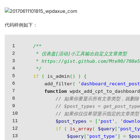
代码样例如下：
1

/**

2

 * 仪表盘[活动]小工具输出自定义文章类型

3

 * https://gist.github.com/Mte90/708e5
4

 */
5

if
(
 is_admin
(
)
)
{
6

    add_filter
(
'dashboard_recent_pos
7

function
 wpdx_add_cpt_to_dashboar
8

// 如果你要显示所有文章类型，就删除下
9

// $post_types = get_post_typ
10

// 如果你仅仅希望显示指定的文章类型
11

$post_types
=
[
'post'
,
'downl
12

if
(
is_array
(
$query
[
'post_t
13

$query
[
'post_type'
]
=
$po