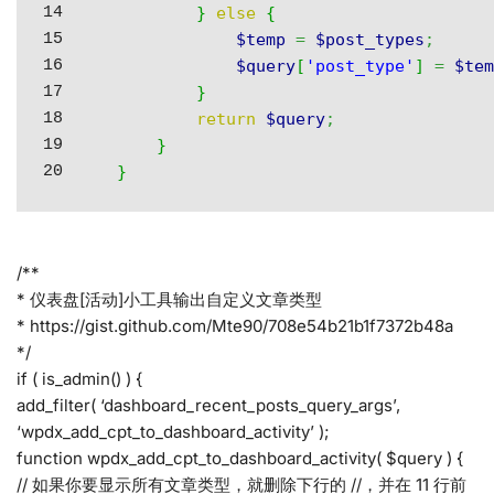
14

}
else
{
15

$temp
=
$post_types
;
16

$query
[
'post_type'
]
=
$te
17

}
18

return
$query
;
19

}
}
/**
* 仪表盘[活动]小工具输出自定义文章类型
* https://gist.github.com/Mte90/708e54b21b1f7372b48a
*/
if ( is_admin() ) {
add_filter( ‘dashboard_recent_posts_query_args’,
‘wpdx_add_cpt_to_dashboard_activity’ );
function wpdx_add_cpt_to_dashboard_activity( $query ) {
// 如果你要显示所有文章类型，就删除下行的 //，并在 11 行前