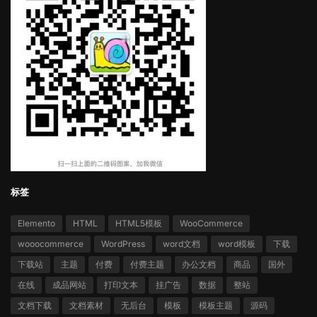
标签
Elemento
HTML
HTML5模板
WooCommerce
wooocommerce
WordPress
word文档
word模板
下载
下载站
主题
付费
付费主题
办公文档
商品
国外
在线
成品网站
打印文本
挂广告
数据
整站
文档下载
文档素材
无后台
模板
模板主题
源码