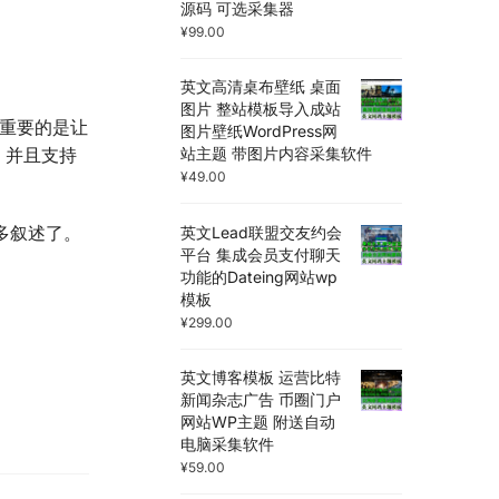
源码 可选采集器
¥
99.00
英文高清桌布壁纸 桌面
图片 整站模板导入成站
更重要的是让
图片壁纸WordPress网
站主题 带图片内容采集软件
果，并且支持
¥
49.00
多叙述了。
英文Lead联盟交友约会
平台 集成会员支付聊天
功能的Dateing网站wp
模板
¥
299.00
英文博客模板 运营比特
新闻杂志广告 币圈门户
网站WP主题 附送自动
电脑采集软件
¥
59.00