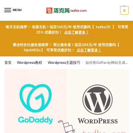
MENU
0
每月主机推荐
老薜主机！低至100元/年 使用优惠码【 tadke25 】 可享受
25% 优惠折扣！
点击了解更多！
最佳性价比服务器推荐
雨云服务器！低至299元/年 使用优惠码【
Njk4NDEx】 可享受优惠折扣！
点击了解更多！
首页
Wordpress教程
Wordpress主题技巧
如何将GoPardy网站生成器网站移至WordPress
/
/
/