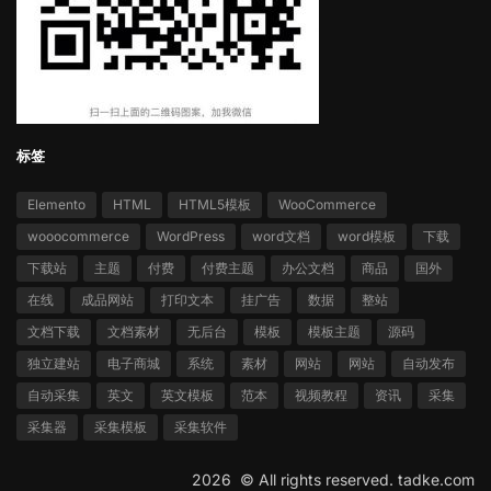
标签
Elemento
HTML
HTML5模板
WooCommerce
wooocommerce
WordPress
word文档
word模板
下载
下载站
主题
付费
付费主题
办公文档
商品
国外
在线
成品网站
打印文本
挂广告
数据
整站
文档下载
文档素材
无后台
模板
模板主题
源码
独立建站
电子商城
系统
素材
网站
网站
自动发布
自动采集
英文
英文模板
范本
视频教程
资讯
采集
采集器
采集模板
采集软件
2026 ©
All rights reserved.
tadke.com