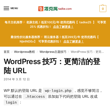
MENU
0
每月主机推荐
老薜主机！低至100元/年 使用优惠码【 tadke25 】 可享受
25% 优惠折扣！
点击了解更多！
最佳性价比服务器推荐
雨云服务器！低至299元/年 使用优惠码【
Njk4NDEx】 可享受优惠折扣！
点击了解更多！
首页
Wordpress教程
Wordpress主题技巧
WordPress 技巧：更简洁的登陆 URL
/
/
/
WordPress 技巧：更简洁的登
陆 URL
2014 年 3 月 12 日
WP 默认的登陆 URL 是
，感觉不够简洁，
wp-login.php
可以通过在
添加如下代码把登陆 URL 改成
.htaccess
：
login