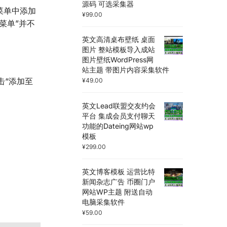
源码 可选采集器
s菜单中添加
¥
99.00
菜单”并不
英文高清桌布壁纸 桌面
图片 整站模板导入成站
图片壁纸WordPress网
站主题 带图片内容采集软件
击“添加至
¥
49.00
英文Lead联盟交友约会
平台 集成会员支付聊天
功能的Dateing网站wp
模板
¥
299.00
英文博客模板 运营比特
新闻杂志广告 币圈门户
网站WP主题 附送自动
电脑采集软件
¥
59.00