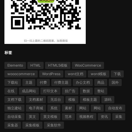
标签
Elemento
HTML
HTML5模板
WooCommerce
wooocommerce
WordPress
word文档
word模板
下载
下载站
主题
付费
付费主题
办公文档
商品
国外
在线
成品网站
打印文本
挂广告
数据
整站
文档下载
文档素材
无后台
模板
模板主题
源码
独立建站
电子商城
系统
素材
网站
网站
自动发布
自动采集
英文
英文模板
范本
视频教程
资讯
采集
采集器
采集模板
采集软件