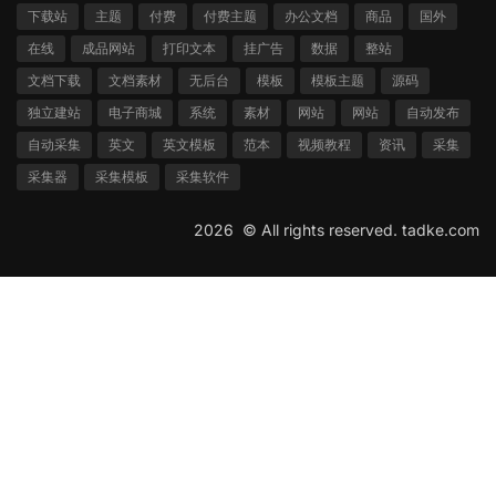
下载站
主题
付费
付费主题
办公文档
商品
国外
在线
成品网站
打印文本
挂广告
数据
整站
文档下载
文档素材
无后台
模板
模板主题
源码
独立建站
电子商城
系统
素材
网站
网站
自动发布
自动采集
英文
英文模板
范本
视频教程
资讯
采集
采集器
采集模板
采集软件
2026 ©
All rights reserved.
tadke.com