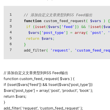
1

// 添加自定义文章类型到RSS Feed输出
2

function
 custom_feed_request
(
$vars
)
3

if
(
isset
(
$vars
[
'feed'
]
)
&&
!
isset
(
$v
4

$vars
[
'post_type'
]
=
array
(
'post'
,
5

return
$vars
;
6

}
add_filter
(
'request'
,
'custom_feed_re
// 添加自定义文章类型到RSS Feed输出
function custom_feed_request( $vars ) {
if (isset($vars[‘feed’]) && !isset($vars[‘post_type’]))
$vars[‘post_type’] = array( ‘post’, ‘product’, ‘book’ );
return $vars;
}
add_filter( ‘request’, ‘custom_feed_request’ );