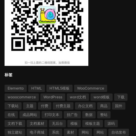
标签
Elemento
HTML
HTML5模板
WooCommerce
wooocommerce
WordPress
word文档
word模板
下载
下载站
主题
付费
付费主题
办公文档
商品
国外
在线
成品网站
打印文本
挂广告
数据
整站
文档下载
文档素材
无后台
模板
模板主题
源码
独立建站
电子商城
系统
素材
网站
网站
自动发布