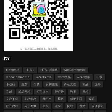
标签
Elemento
HTML
HTML5模板
WooCommerce
wooocommerce
WordPress
word文档
word模板
下载
下载站
主题
付费
付费主题
办公文档
商品
国外
在线
成品网站
打印文本
挂广告
数据
整站
文档下载
文档素材
无后台
模板
模板主题
源码
独立建站
电子商城
系统
素材
网站
网站
自动发布