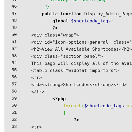
46

	 */
47

public
function
 Display_Admin_Pag
48

global
$shortcode_tags
;
49

?>
50

<div class="wrap">

51

<div id="icon-options-general" class="
52

<h2>View All Available Shortcodes</h2>
53

<div class="section panel">

54

This page will display all of the avai
55

<table class="widefat importers">

56

<tr>

57

<td><strong>Shortcodes</strong></td>

58

</tr>

59

<?php
60

foreach
(
$shortcode_tags
a
61

{
62

?>
63

<tr>
