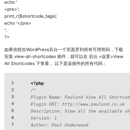
echo ‘
<pre>’;
print_r($shortcode_tags);
echo ‘</pre>
‘;
?>
如果你想在WordPress后台一个页面罗列所有可用简码，下载
安装 view-all-shortcodes 插件，就可以在 后台 >设置>View
All Shortcodes 下查看 。以下是该插件的所有代码：
1

<?php
2

/*

3

Plugin Name: Paulund View All Shortcod
4

Plugin URI: http://www.paulund.co.uk

5

Description: View all the available sh
6

Version: 1

7

Author: Paul Underwood
