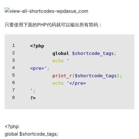
只要使用下面的PHP代码就可以输出所有简码：
1

<?php
2

global
$shortcode_tags
;
3

echo
'

4

<pre>'
;
5

print_r
(
$shortcode_tags
)
;
6

echo
'</pre>

7

'
;
?>
<?php
global $shortcode_tags;