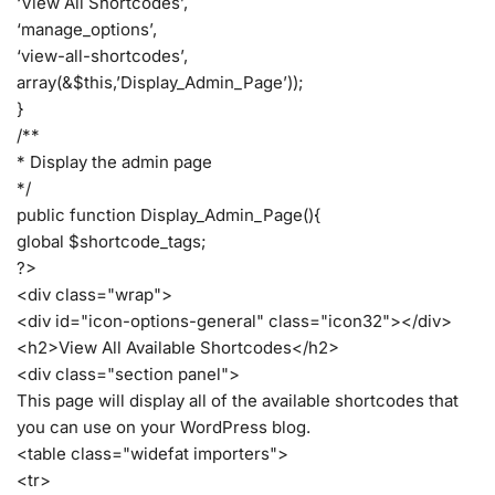
‘View All Shortcodes’,
‘manage_options’,
‘view-all-shortcodes’,
array(&$this,’Display_Admin_Page’));
}
/**
* Display the admin page
*/
public function Display_Admin_Page(){
global $shortcode_tags;
?>
<div class="wrap">
<div id="icon-options-general" class="icon32"></div>
<h2>View All Available Shortcodes</h2>
<div class="section panel">
This page will display all of the available shortcodes that
you can use on your WordPress blog.
<table class="widefat importers">
<tr>