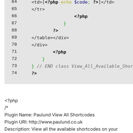
64

<td>[
<?php
echo
$code
;
?>
]</td>

65

</tr>

66

<?php
67

}
68

?>
69

</table></div>

70

</div>

71

<?php
72

}
73

}
// END class View_All_Available_Sho
?>
<?php
/*
Plugin Name: Paulund View All Shortcodes
Plugin URI: http://www.paulund.co.uk
Description: View all the available shortcodes on your