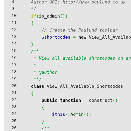
8

Author URI: http://www.paulund.co.uk

9

*/
10

if
(
is_admin
(
)
)
11

{
12

// Create the Paulund toolbar
13

$shortcodes
=
new
 View_All_Availa
14

}
15

/**

16

 * View all available shrotcodes on an
17

 *

18

 * @author

19

 **/
20

class
21

{
22

public
function
 __construct
(
)
23

{
24

$this
->
Admin
(
)
;
25

}
26

/**
