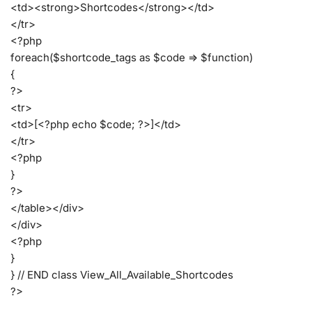
<td><strong>Shortcodes</strong></td>
</tr>
<?php
foreach($shortcode_tags as $code => $function)
{
?>
<tr>
<td>[<?php echo $code; ?>]</td>
</tr>
<?php
}
?>
</table></div>
</div>
<?php
}
} // END class View_All_Available_Shortcodes
?>