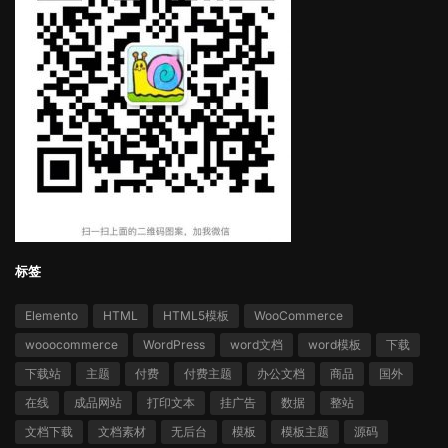
标签
Elemento
HTML
HTML5模板
WooCommerce
wooocommerce
WordPress
word文档
word模板
下载
下载站
主题
付费
付费主题
办公文档
商品
国外
在线
成品网站
打印文本
挂广告
数据
整站
文档下载
文档素材
无后台
模板
模板主题
源码