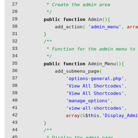
27

	 * Create the admin area

28

	 */
29

public
function
 Admin
(
)
{
30

		add_action
(
'admin_menu'
,
arr
31

}
32

/**

33

	 * Function for the admin menu to create a menu item in the settings tree

34

	 */
35

public
function
 Admin_Menu
(
)
{
36

		add_submenu_page
(
37

'options-general.php'
,
38

'View All Shortcodes'
,
39

'View All Shortcodes'
,
40

'manage_options'
,
41

'view-all-shortcodes'
,
42

array
(
&
$this
,
'Display_Adm
43

}
44

/**

45

	 * Display the admin page
