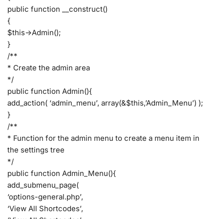
public function __construct()
{
$this->Admin();
}
/**
* Create the admin area
*/
public function Admin(){
add_action( ‘admin_menu’, array(&$this,’Admin_Menu’) );
}
/**
* Function for the admin menu to create a menu item in
the settings tree
*/
public function Admin_Menu(){
add_submenu_page(
‘options-general.php’,
‘View All Shortcodes’,