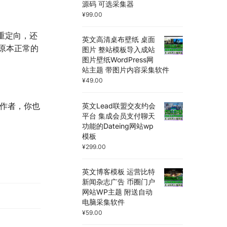
源码 可选采集器
¥
99.00
链接重定向，还
英文高清桌布壁纸 桌面
原本正常的
图片 整站模板导入成站
图片壁纸WordPress网
站主题 带图片内容采集软件
¥
49.00
插件作者，你也
英文Lead联盟交友约会
平台 集成会员支付聊天
功能的Dateing网站wp
模板
¥
299.00
英文博客模板 运营比特
新闻杂志广告 币圈门户
网站WP主题 附送自动
电脑采集软件
¥
59.00