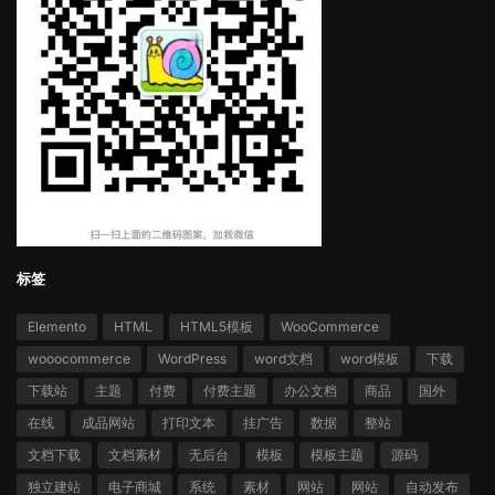
标签
Elemento
HTML
HTML5模板
WooCommerce
wooocommerce
WordPress
word文档
word模板
下载
下载站
主题
付费
付费主题
办公文档
商品
国外
在线
成品网站
打印文本
挂广告
数据
整站
文档下载
文档素材
无后台
模板
模板主题
源码
独立建站
电子商城
系统
素材
网站
网站
自动发布