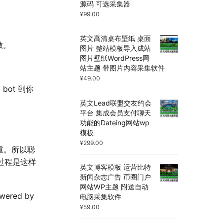
源码 可选采集器
¥
99.00
英文高清桌布壁纸 桌面
做。
图片 整站模板导入成站
图片壁纸WordPress网
站主题 带图片内容采集软件
¥
49.00
bot 到你
英文Lead联盟交友约会
平台 集成会员支付聊天
功能的Dateing网站wp
模板
的
¥
299.00
权重。所以聪
具体过程是这样
英文博客模板 运营比特
新闻杂志广告 币圈门户
网站WP主题 附送自动
red by
电脑采集软件
¥
59.00