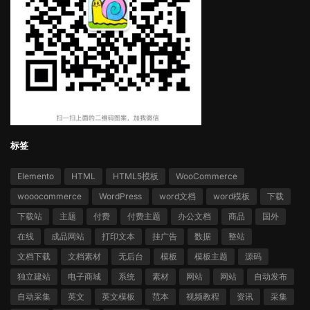
标签
Elemento
HTML
HTML5模板
WooCommerce
wooocommerce
WordPress
word文档
word模板
下载
下载站
主题
付费
付费主题
办公文档
商品
国外
在线
成品网站
打印文本
挂广告
数据
整站
文档下载
文档素材
无后台
模板
模板主题
源码
独立建站
电子商城
系统
素材
网站
网站
自动发布
自动采集
英文
英文模板
范本
视频教程
资讯
采集