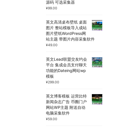
源码 可选采集器
¥
99.00
英文高清桌布壁纸 桌面
图片 整站模板导入成站
图片壁纸WordPress网
站主题 带图片内容采集软件
¥
49.00
英文Lead联盟交友约会
平台 集成会员支付聊天
功能的Dateing网站wp
模板
¥
299.00
英文博客模板 运营比特
新闻杂志广告 币圈门户
网站WP主题 附送自动
电脑采集软件
¥
59.00