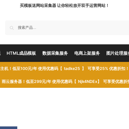
买模板送网站采集器 让你轻松放开双手运营网站！
题
HTML成品模板
数据采集服务
电商上架服务
图片处理服
主机！低至100元/年 使用优惠码【 tadke25 】 可享受25% 优惠折扣
雨云服务器！低至299元/年 使用优惠码【 Njk4NDEx】 可享受优惠