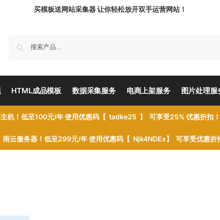
买模板送网站采集器 让你轻松放开双手运营网站！
题
HTML成品模板
数据采集服务
电商上架服务
图片处理服
主机！低至100元/年 使用优惠码【 tadke25 】 可享受25% 优惠折扣
雨云服务器！低至299元/年 使用优惠码【 Njk4NDEx】 可享受优惠