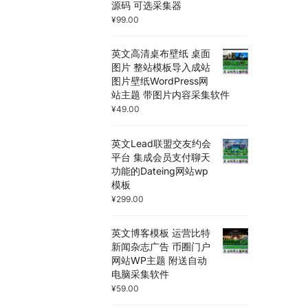
源码 可选采集器
¥
99.00
英文高清桌布壁纸 桌面
图片 整站模板导入成站
图片壁纸WordPress网
站主题 带图片内容采集软件
¥
49.00
英文Lead联盟交友约会
平台 集成会员支付聊天
功能的Dateing网站wp
模板
¥
299.00
英文博客模板 运营比特
新闻杂志广告 币圈门户
网站WP主题 附送自动
电脑采集软件
¥
59.00