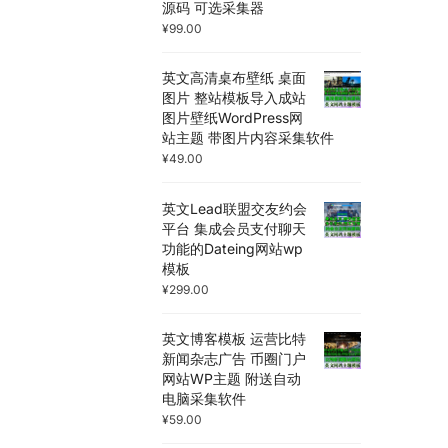
源码 可选采集器
¥
99.00
英文高清桌布壁纸 桌面
图片 整站模板导入成站
图片壁纸WordPress网
站主题 带图片内容采集软件
¥
49.00
英文Lead联盟交友约会
平台 集成会员支付聊天
功能的Dateing网站wp
模板
¥
299.00
英文博客模板 运营比特
新闻杂志广告 币圈门户
网站WP主题 附送自动
电脑采集软件
¥
59.00