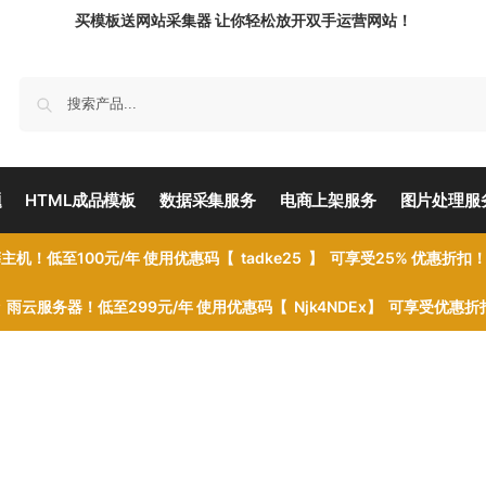
买模板送网站采集器 让你轻松放开双手运营网站！
题
HTML成品模板
数据采集服务
电商上架服务
图片处理服
主机！低至100元/年 使用优惠码【 tadke25 】 可享受25% 优惠折扣
雨云服务器！低至299元/年 使用优惠码【 Njk4NDEx】 可享受优惠