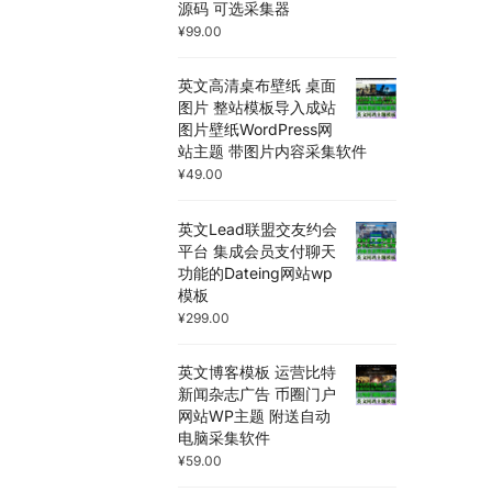
源码 可选采集器
¥
99.00
英文高清桌布壁纸 桌面
图片 整站模板导入成站
图片壁纸WordPress网
站主题 带图片内容采集软件
¥
49.00
英文Lead联盟交友约会
平台 集成会员支付聊天
功能的Dateing网站wp
模板
¥
299.00
英文博客模板 运营比特
新闻杂志广告 币圈门户
网站WP主题 附送自动
电脑采集软件
¥
59.00