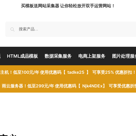
买模板送网站采集器 让你轻松放开双手运营网站！
题
HTML成品模板
数据采集服务
电商上架服务
图片处理服
主机！低至100元/年 使用优惠码【 tadke25 】 可享受25% 优惠折扣
雨云服务器！低至299元/年 使用优惠码【 Njk4NDEx】 可享受优惠