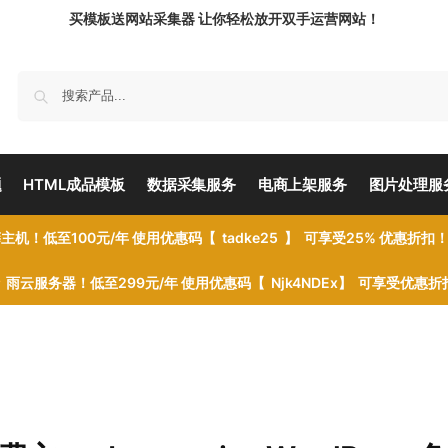
买模板送网站采集器 让你轻松放开双手运营网站！
题
HTML成品模板
数据采集服务
电商上架服务
图片处理服
主机！低至100元/年 使用优惠码【 tadke25 】 可享受25% 优惠折扣
雨云服务器！低至299元/年 使用优惠码【 Njk4NDEx】 可享受优惠