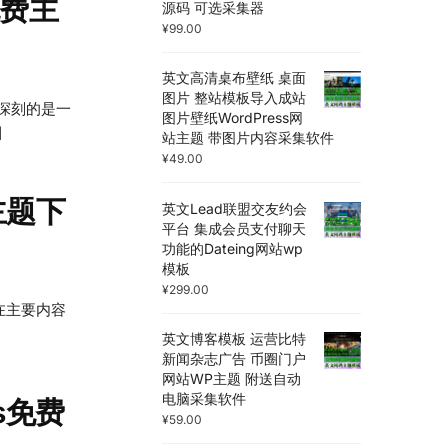
s免费主
源码 可选采集器
¥
99.00
英文高清桌布壁纸 桌面
图片 整站模板导入成站
象深刻的是一
图片壁纸WordPress网
]
站主题 带图片内容采集软件
¥
49.00
费主题下
英文Lead联盟交友约会
平台 集成会员支付聊天
功能的Dateing网站wp
模板
¥
299.00
l在主要内容
英文博客模板 运营比特
新闻杂志广告 币圈门户
网站WP主题 附送自动
电脑采集软件
ss免费
¥
59.00