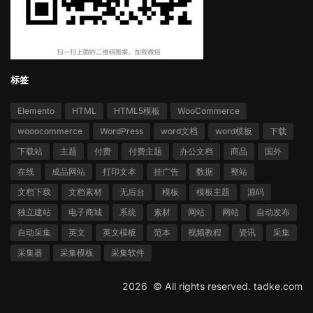
标签
Elemento
HTML
HTML5模板
WooCommerce
wooocommerce
WordPress
word文档
word模板
下载
下载站
主题
付费
付费主题
办公文档
商品
国外
在线
成品网站
打印文本
挂广告
数据
整站
文档下载
文档素材
无后台
模板
模板主题
源码
独立建站
电子商城
系统
素材
网站
网站
自动发布
自动采集
英文
英文模板
范本
视频教程
资讯
采集
采集器
采集模板
采集软件
2026 ©
All rights reserved.
tadke.com