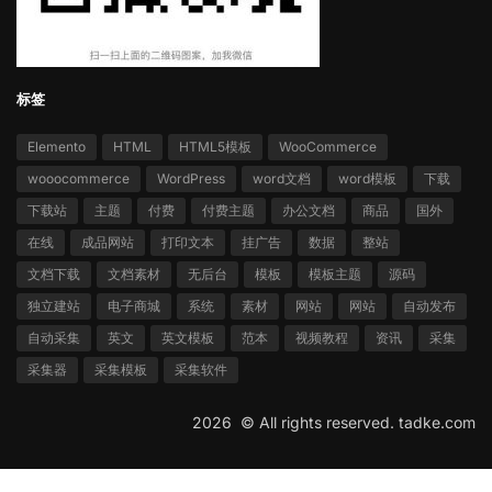
标签
Elemento
HTML
HTML5模板
WooCommerce
wooocommerce
WordPress
word文档
word模板
下载
下载站
主题
付费
付费主题
办公文档
商品
国外
在线
成品网站
打印文本
挂广告
数据
整站
文档下载
文档素材
无后台
模板
模板主题
源码
独立建站
电子商城
系统
素材
网站
网站
自动发布
自动采集
英文
英文模板
范本
视频教程
资讯
采集
采集器
采集模板
采集软件
2026 ©
All rights reserved.
tadke.com