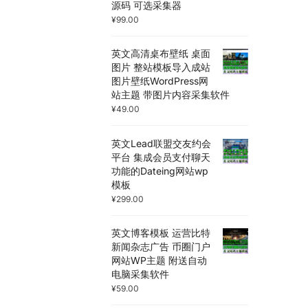
源码 可选采集器
¥
99.00
英文高清桌布壁纸 桌面
图片 整站模板导入成站
图片壁纸WordPress网
站主题 带图片内容采集软件
¥
49.00
英文Lead联盟交友约会
平台 集成会员支付聊天
功能的Dateing网站wp
模板
¥
299.00
英文博客模板 运营比特
新闻杂志广告 币圈门户
网站WP主题 附送自动
电脑采集软件
¥
59.00