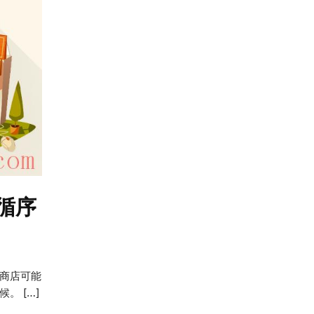
循序
商店可能
。 […]