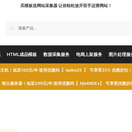
买模板送网站采集器 让你轻松放开双手运营网站！
题
HTML成品模板
数据采集服务
电商上架服务
图片处理服
主机！低至100元/年 使用优惠码【 tadke25 】 可享受25% 优惠折扣
雨云服务器！低至299元/年 使用优惠码【 Njk4NDEx】 可享受优惠