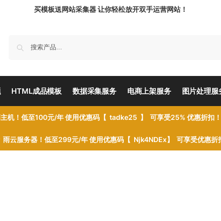
买模板送网站采集器 让你轻松放开双手运营网站！
题
HTML成品模板
数据采集服务
电商上架服务
图片处理服
主机！低至100元/年 使用优惠码【 tadke25 】 可享受25% 优惠折扣
雨云服务器！低至299元/年 使用优惠码【 Njk4NDEx】 可享受优惠