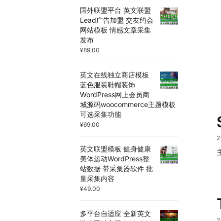
国外联盟平台 英文联盟
Lead广告加盟 交友约会
网站模板 情感文章采集
发布
¥
89.00
英文在线独立商店模板
蓝色服装鞋帽装饰
WordPress网上会员商
城源码woocommerce主题模板
可选采集功能
¥
69.00
2
英文联盟模板 健身健康
美体运动WordPress整
站数据 带采集器软件 批
量采集内容
¥
49.00
多平台自适应 全新英文
2