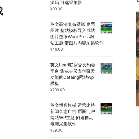
源码 可选采集器
载
¥
99.00
英文高清桌布壁纸 桌面
图片 整站模板导入成站
图片壁纸WordPress网
站主题 带图片内容采集软件
¥
49.00
英文Lead联盟交友约会
平台 集成会员支付聊天
功能的Dateing网站wp
模板
¥
299.00
英文博客模板 运营比特
新闻杂志广告 币圈门户
网站WP主题 附送自动
电脑采集软件
¥
59.00