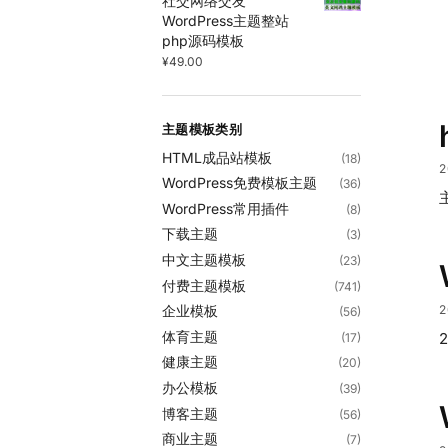
社交网络交友
WordPress主题整站
php源码模板
¥
49.00
主题模板类别
HTML成品站模板
(18)
2
WordPress免费模板主题
(36)
WordPress常用插件
(8)
下载主题
(3)
中文主题模板
(23)
付费主题模板
(741)
2
企业模板
(56)
体育主题
2
(17)
健康主题
(20)
办公模板
(39)
博客主题
(56)
商业主题
(7)