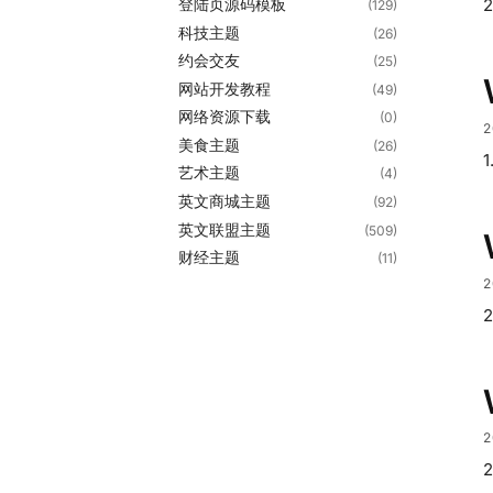
登陆页源码模板
2
(129)
科技主题
(26)
约会交友
(25)
网站开发教程
(49)
网络资源下载
(0)
2
美食主题
(26)
1
艺术主题
(4)
英文商城主题
(92)
英文联盟主题
(509)
财经主题
(11)
2
2
2
2