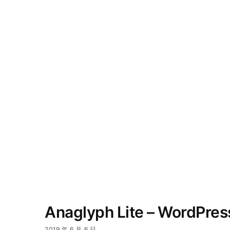
Anaglyph Lite – WordP
2019 年 6 月 6 日