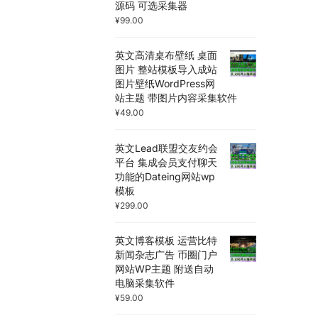
源码 可选采集器
¥
99.00
英文高清桌布壁纸 桌面
图片 整站模板导入成站
图片壁纸WordPress网
站主题 带图片内容采集软件
¥
49.00
英文Lead联盟交友约会
平台 集成会员支付聊天
功能的Dateing网站wp
模板
¥
299.00
英文博客模板 运营比特
新闻杂志广告 币圈门户
网站WP主题 附送自动
电脑采集软件
¥
59.00