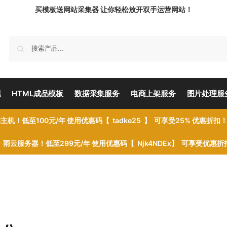
买模板送网站采集器 让你轻松放开双手运营网站！
题
HTML成品模板
数据采集服务
电商上架服务
图片处理服
主机！低至100元/年 使用优惠码【 tadke25 】 可享受25% 优惠折扣
雨云服务器！低至299元/年 使用优惠码【 Njk4NDEx】 可享受优惠