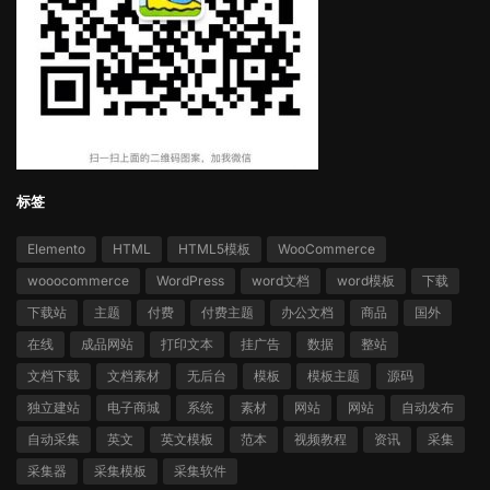
标签
Elemento
HTML
HTML5模板
WooCommerce
wooocommerce
WordPress
word文档
word模板
下载
下载站
主题
付费
付费主题
办公文档
商品
国外
在线
成品网站
打印文本
挂广告
数据
整站
文档下载
文档素材
无后台
模板
模板主题
源码
独立建站
电子商城
系统
素材
网站
网站
自动发布
自动采集
英文
英文模板
范本
视频教程
资讯
采集
采集器
采集模板
采集软件