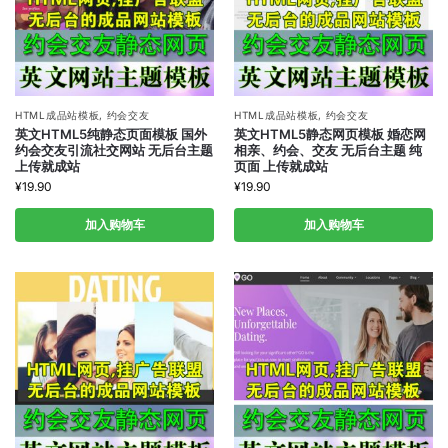
HTML成品站模板
,
约会交友
HTML成品站模板
,
约会交友
英文HTML5纯静态页面模板 国外
英文HTML5静态网页模板 婚恋网
约会交友引流社交网站 无后台主题
相亲、约会、交友 无后台主题 纯
上传就成站
页面 上传就成站
¥
19.90
¥
19.90
加入购物车
加入购物车