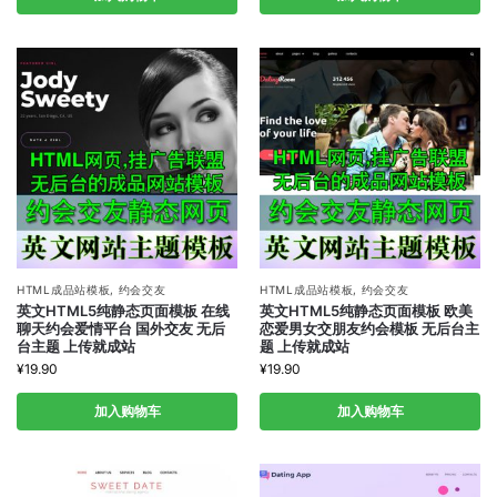
HTML成品站模板
,
约会交友
HTML成品站模板
,
约会交友
英文HTML5纯静态页面模板 在线
英文HTML5纯静态页面模板 欧美
聊天约会爱情平台 国外交友 无后
恋爱男女交朋友约会模板 无后台主
台主题 上传就成站
题 上传就成站
¥
19.90
¥
19.90
加入购物车
加入购物车