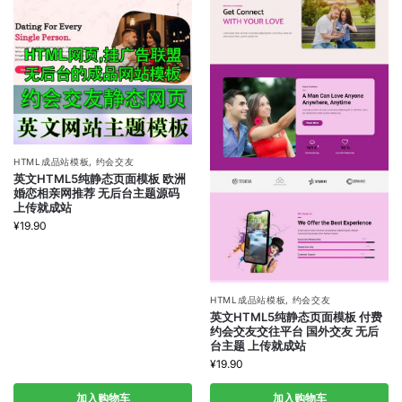
HTML成品站模板
,
约会交友
英文HTML5纯静态页面模板 欧洲
婚恋相亲网推荐 无后台主题源码
上传就成站
¥
19.90
HTML成品站模板
,
约会交友
英文HTML5纯静态页面模板 付费
约会交友交往平台 国外交友 无后
台主题 上传就成站
¥
19.90
加入购物车
加入购物车