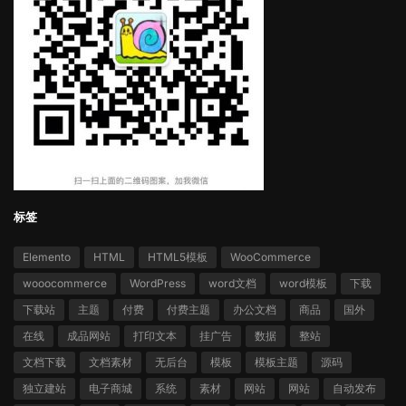
标签
Elemento
HTML
HTML5模板
WooCommerce
wooocommerce
WordPress
word文档
word模板
下载
下载站
主题
付费
付费主题
办公文档
商品
国外
在线
成品网站
打印文本
挂广告
数据
整站
文档下载
文档素材
无后台
模板
模板主题
源码
独立建站
电子商城
系统
素材
网站
网站
自动发布