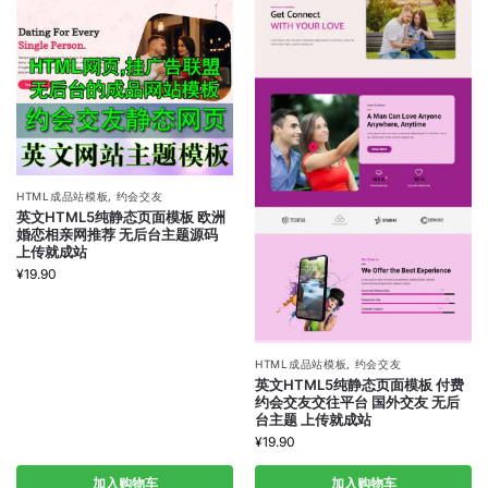
HTML成品站模板
,
约会交友
英文HTML5纯静态页面模板 欧洲
婚恋相亲网推荐 无后台主题源码
上传就成站
¥
19.90
HTML成品站模板
,
约会交友
英文HTML5纯静态页面模板 付费
约会交友交往平台 国外交友 无后
台主题 上传就成站
¥
19.90
加入购物车
加入购物车