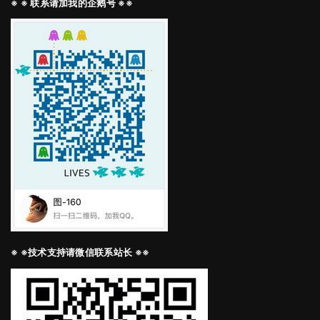
※ ※ 联系请加我的企鹅号 ※※
※ ※技术支持请微信联系站长 ※※