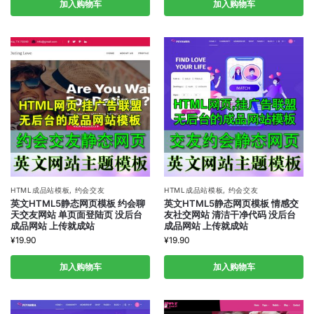
加入购物车
加入购物车
HTML成品站模板
,
约会交友
HTML成品站模板
,
约会交友
英文HTML5静态网页模板 约会聊
英文HTML5静态网页模板 情感交
天交友网站 单页面登陆页 没后台
友社交网站 清洁干净代码 没后台
成品网站 上传就成站
成品网站 上传就成站
¥
19.90
¥
19.90
加入购物车
加入购物车