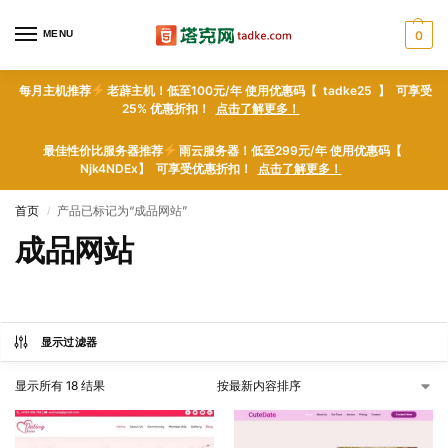
MENU
0
每月主机推荐
老薜主机！低至100元/年 使用优惠码【 tadke25 】 可享受
25% 优惠折扣！
点击了解更多！
最佳性价比服务器推荐
雨云服务器！低至299元/年 使用优惠码【
Njk4NDEx】 可享受优惠折扣！
点击了解更多！
首页
产品已标记为“成品网站”
/
成品网站
显示过滤器
显示所有 18 结果