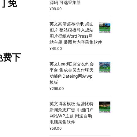
 ] 免
源码 可选采集器
¥
99.00
英文高清桌布壁纸 桌面
图片 整站模板导入成站
图片壁纸WordPress网
站主题 带图片内容采集软件
¥
49.00
 免费下
英文Lead联盟交友约会
平台 集成会员支付聊天
功能的Dateing网站wp
模板
¥
299.00
英文博客模板 运营比特
新闻杂志广告 币圈门户
网站WP主题 附送自动
电脑采集软件
¥
59.00