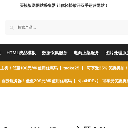
买模板送网站采集器 让你轻松放开双手运营网站！
题
HTML成品模板
数据采集服务
电商上架服务
图片处理服
主机！低至100元/年 使用优惠码【 tadke25 】 可享受25% 优惠折扣
雨云服务器！低至299元/年 使用优惠码【 Njk4NDEx】 可享受优惠