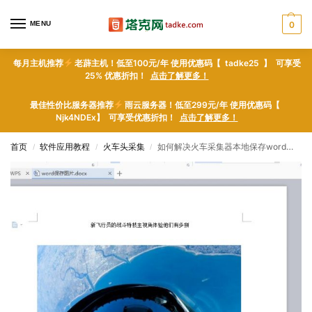
MENU
0
每月主机推荐
老薜主机！低至100元/年 使用优惠码【 tadke25 】 可享受
25% 优惠折扣！
点击了解更多！
最佳性价比服务器推荐
雨云服务器！低至299元/年 使用优惠码【
Njk4NDEx】 可享受优惠折扣！
点击了解更多！
首页
软件应用教程
火车头采集
如何解决火车采集器本地保存word文件时图片不显显示的问题_爬虫软件技术与爬虫软件网页数据采集器门户
/
/
/