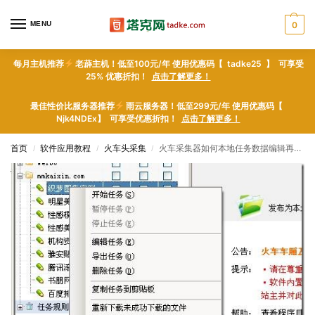
MENU
0
每月主机推荐
老薜主机！低至100元/年 使用优惠码【 tadke25 】 可享受
25% 优惠折扣！
点击了解更多！
最佳性价比服务器推荐
雨云服务器！低至299元/年 使用优惠码【
Njk4NDEx】 可享受优惠折扣！
点击了解更多！
首页
软件应用教程
火车头采集
火车采集器如何本地任务数据编辑再发布功能_爬虫软件技术与爬虫软件网页数据采集器门户
/
/
/