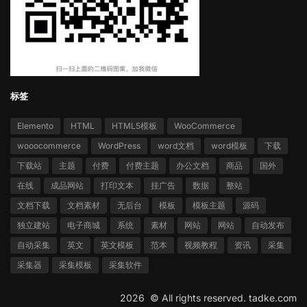
标签
Elemento
HTML
HTML5模板
WooCommerce
wooocommerce
WordPress
word文档
word模板
下载
下载站
主题
付费
付费主题
办公文档
商品
国外
在线
成品网站
打印文本
挂广告
数据
整站
文档下载
文档素材
无后台
模板
模板主题
源码
独立建站
电子商城
系统
素材
网站
网站
自动发布
自动采集
英文
英文模板
范本
视频教程
资讯
采集
采集器
采集模板
采集软件
2026 ©
All rights reserved.
tadke.com