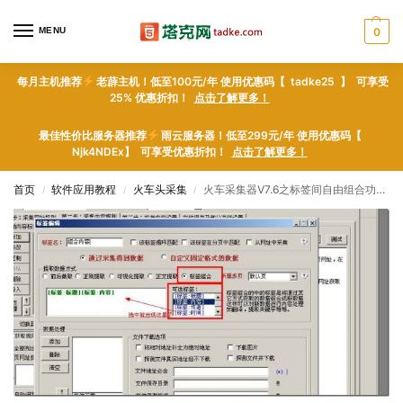
MENU
0
每月主机推荐
老薜主机！低至100元/年 使用优惠码【 tadke25 】 可享受
25% 优惠折扣！
点击了解更多！
最佳性价比服务器推荐
雨云服务器！低至299元/年 使用优惠码【
Njk4NDEx】 可享受优惠折扣！
点击了解更多！
首页
软件应用教程
火车头采集
火车采集器V7.6之标签间自由组合功能使用方法_爬虫软件技术与爬虫软件网页数据采集器门户
/
/
/