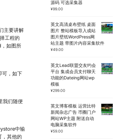
源码 可选采集器
¥
99.00
英文高清桌布壁纸 桌面
们主要讲解
图片 整站模板导入成站
图片壁纸WordPress网
r中选择工程的
站主题 带图片内容采集软件
ard，如图所
¥
49.00
英文Lead联盟交友约会
平台 集成会员支付聊天
3即可，如下
功能的Dateing网站wp
模板
¥
299.00
，这里我们随便
英文博客模板 运营比特
新闻杂志广告 币圈门户
网站WP主题 附送自动
电脑采集软件
store中输
¥
59.00
即可，其他的