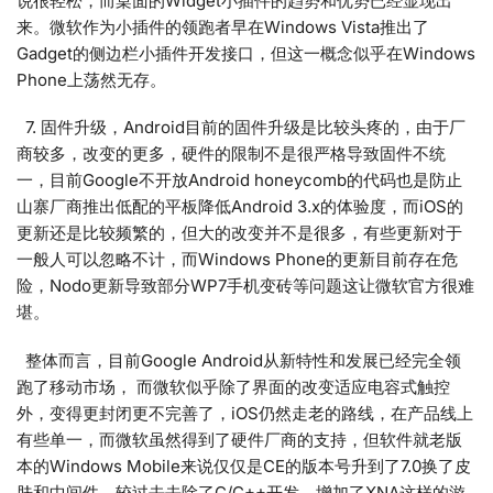
说很轻松，而桌面的Widget小插件的趋势和优势已经显现出
来。微软作为小插件的领跑者早在Windows Vista推出了
Gadget的侧边栏小插件开发接口，但这一概念似乎在Windows
Phone上荡然无存。
7. 固件升级，Android目前的固件升级是比较头疼的，由于厂
商较多，改变的更多，硬件的限制不是很严格导致固件不统
一，目前Google不开放Android honeycomb的代码也是防止
山寨厂商推出低配的平板降低Android 3.x的体验度，而iOS的
更新还是比较频繁的，但大的改变并不是很多，有些更新对于
一般人可以忽略不计，而Windows Phone的更新目前存在危
险，Nodo更新导致部分WP7手机变砖等问题这让微软官方很难
堪。
整体而言，目前Google Android从新特性和发展已经完全领
跑了移动市场， 而微软似乎除了界面的改变适应电容式触控
外，变得更封闭更不完善了，iOS仍然走老的路线，在产品线上
有些单一，而微软虽然得到了硬件厂商的支持，但软件就老版
本的Windows Mobile来说仅仅是CE的版本号升到了7.0换了皮
肤和中间件，较过去去除了C/C++开发，增加了XNA这样的游