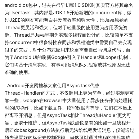
android.os包中，过去在很早1.1和1.0 SDK时其实官方将其命名
为UserTask，其内部是JDK 1.5开始新增的concurrent库，做
过J2EE的网友可能明白并发库效率和强大性，比Java原始的
Thread更灵活和强大，但对于轻量级的使用更为占用系统资
源。Thread是Java早期为实现多线程而设计的，比较简单不支
持concurrent中很多特性在同步和线程池类中需要自己去实现
很多的东西，对于分布式应用来说更需要自己写调度代码，而
为了Android UI的刷新Google引入了Handler和Looper机制，
它们均基于消息实现，有事可能消息队列阻塞或其他原因无法
准确的使用。
Android开发网推荐大家使用AsyncTask代替
Thread+Handler的方式，不仅调用上更为简单，经过实测更可
靠一些，Google在Browser中大量使用了异步任务作为处理耗
时的I/O操作，比如下载文件、读写数据库等等，它们在本质上
都离不开消息，但是AsyncTask相比Thread加Handler更为可
靠，更易于维护，但AsyncTask缺点也是有的比如一旦线程开
启即dobackground方法执行后无法给线程发送消息，仅能通过
预先设置好的标记来控制逻辑，当然可以通过线程的挂起等待